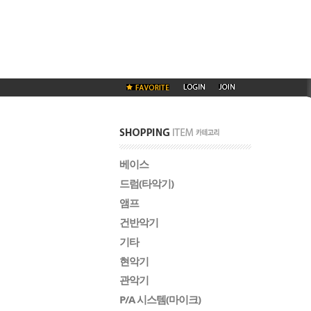
베이스
드럼(타악기)
앰프
건반악기
기타
현악기
관악기
P/A 시스템(마이크)