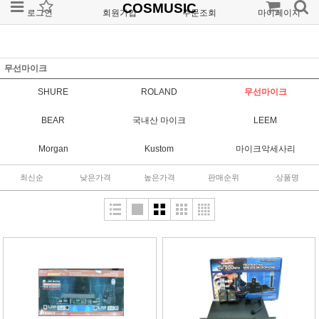
COSMUSIC
로그인
회원가입
주문조회
마이페이지
무선마이크
SHURE
ROLAND
무선마이크
BEAR
국내산 마이크
LEEM
Morgan
Kustom
마이크악세사리
최신순
낮은가격
높은가격
판매순위
상품명