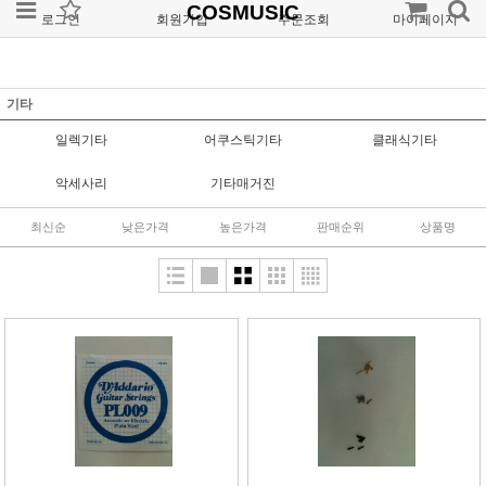
COSMUSIC
로그인
회원가입
주문조회
마이페이지
기타
일렉기타
어쿠스틱기타
클래식기타
악세사리
기타매거진
최신순
낮은가격
높은가격
판매순위
상품명