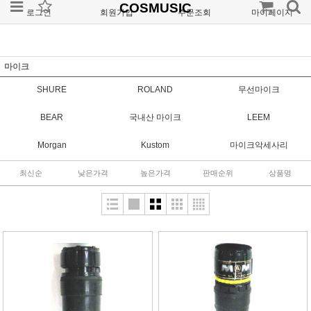
COSMUSIC
로그인
회원가입
주문조회
마이페이지
마이크
SHURE
ROLAND
무선마이크
BEAR
국내산 마이크
LEEM
Morgan
Kustom
마이크악세사리
최신순
낮은가격
높은가격
판매순위
상품명